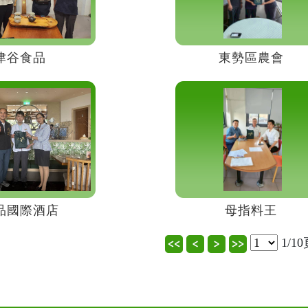
津谷食品
東勢區農會
品國際酒店
母指料王
1/1