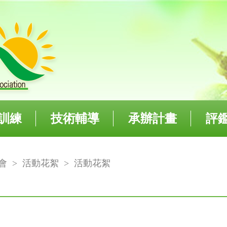
訓練
技術輔導
承辦計畫
評
會
>
活動花絮
>
活動花絮