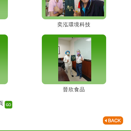
奕泓環境科技
晉欣食品
0頁