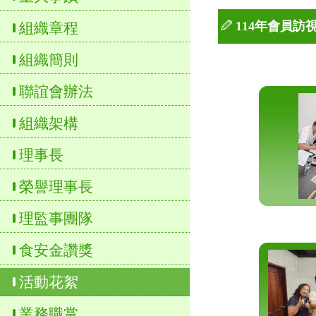
114年會員訪
組織章程
組織簡則
聯誼會辦法
組織架構
理事長
榮譽理事長
理監事團隊
食安金讚獎
活動花絮
業務職掌