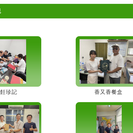
視
飪珍記
香又香餐盒