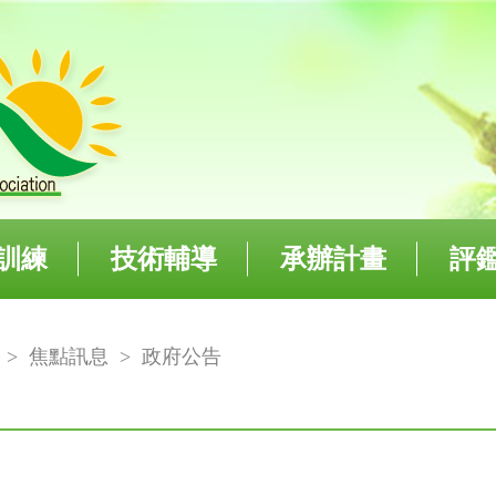
訓練
技術輔導
承辦計畫
評
欄
>
焦點訊息
>
政府公告