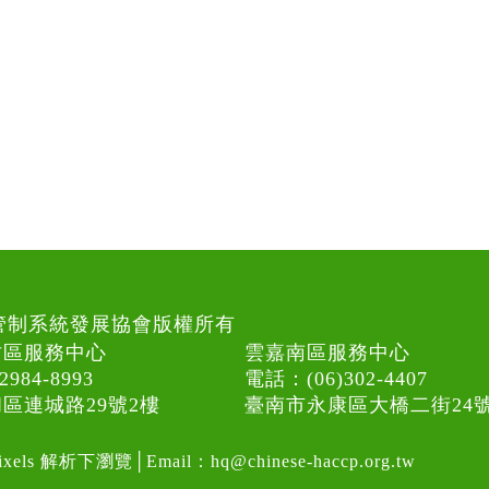
食品安全管制系統發展協會版權所有
竹區服務中心
雲嘉南區服務中心
984-8993
電話：(06)302-4407
區連城路29號2樓
臺南市永康區大橋二街24號
pixels 解析下瀏覽│
Email：
hq@chinese-haccp.org.tw