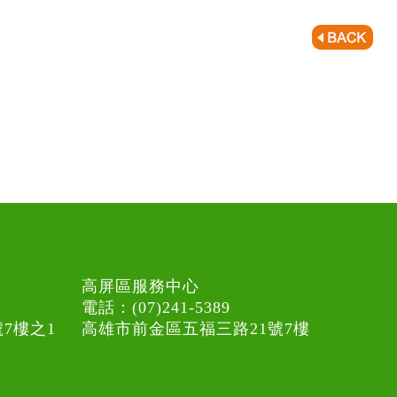
高屏區服務中心
電話：(07)241-5389
7樓之1
高雄市前金區五福三路21號7樓