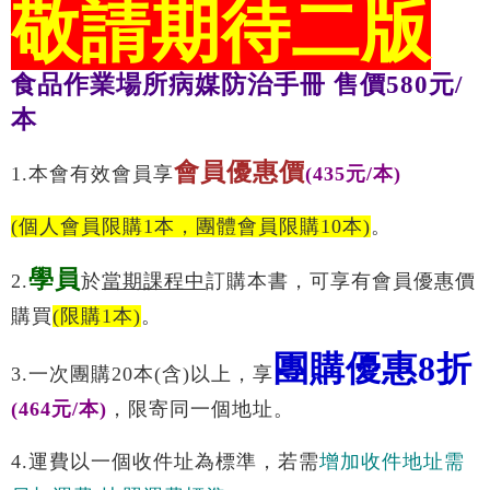
敬請期待二版
食品作業場所病媒防治手冊 售價580元/
本
會員優惠價
1.本會有效會員享
(435元/本)
(個人會員限購1本，團體會員限購10本)
。
學員
2.
於
當期課程中
訂購本書，可享有會員優惠價
購買
(限購1本)
。
團購優惠8折
3.一次團購20本(含)以上，享
(464元/本)
，限寄同一個地址。
4.運費以一個收件址為標準，若需
增加收件地址需