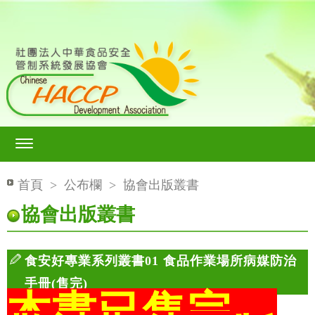
首頁
>
公布欄
>
協會出版叢書
協會出版叢書
食安好專業系列叢書01 食品作業場所病媒防治
手冊(售完)
本書已售完，