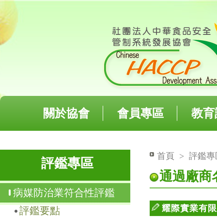
關於協會
會員專區
教育
首頁
>
評鑑專
評鑑專區
通過廠商
病媒防治業符合性評鑑
耀際實業有
評鑑要點