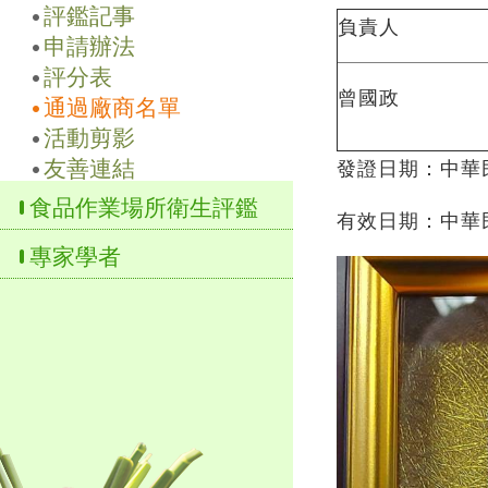
評鑑記事
負責人
申請辦法
評分表
曾國政
通過廠商名單
活動剪影
友善連結
發證日期：中華民
食品作業場所衛生評鑑
有效日期：中華民
專家學者