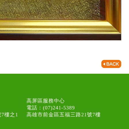
高屏區服務中心
電話：(07)241-5389
7樓之1
高雄市前金區五福三路21號7樓