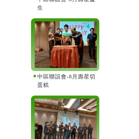
生
中區聯誼會-8月壽星切
蛋糕