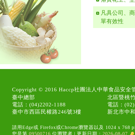
凡具公司、
單有效性
Copyright © 2016 Haccp社團法人中華
臺中總部
北區暨桃
電話：(04)2202-1188
電話：(02)2
臺中市西區民權路246號3樓
新北市中和
請用Edge或 Firefox或Chrome瀏覽器以及 1024 x 768 
您是第
09500716
位瀏覽者 |
更新日期：
2026-08-07