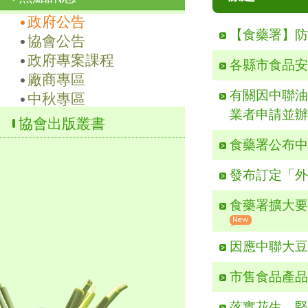
政府公告
【食藥署】
協會公告
政府專案課程
各縣市食品
廠商專區
有關因中聯
中秋專區
業者申請並
協會出版叢書
食藥署公布中
發布訂定「
食藥署擴大要
因應中聯大豆
市售食品產品
落實花生、