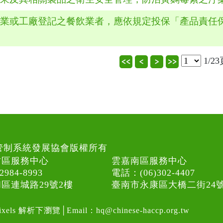
商業或工廠登記之餐飲業者，應依規定投保「產品責任
1/2
食品安全管制系統發展協會版權所有
竹區服務中心
雲嘉南區服務中心
984-8993
電話：(06)302-4407
區連城路29號2樓
臺南市永康區大橋二街24號
pixels 解析下瀏覽│
Email：
hq@chinese-haccp.org.tw