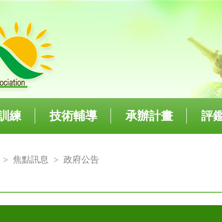
訓練
技術輔導
承辦計畫
評
欄
>
焦點訊息
>
政府公告