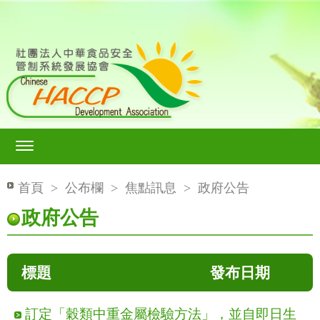
首頁
>
公布欄
>
焦點訊息
>
政府公告
政府公告
標題
發布日期
訂定「穀類中重金屬檢驗方法」，並自即日生