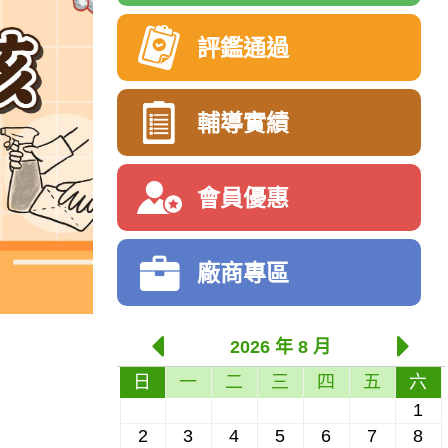
評鑑通過
輔導實績
會員優惠
廠商專區
2026 年 8 月
日
一
二
三
四
五
六
1
2
3
4
5
6
7
8