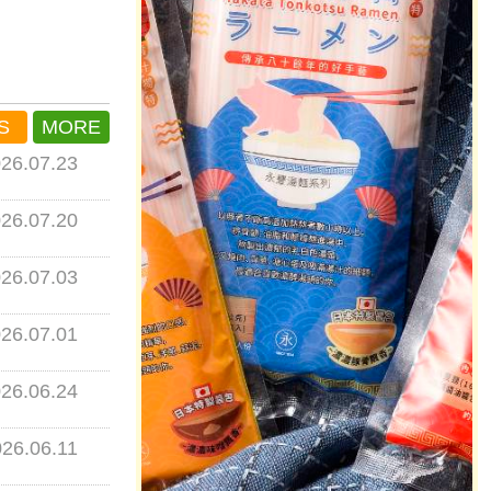
S
MORE
26.07.23
26.07.20
26.07.03
26.07.01
26.06.24
26.06.11